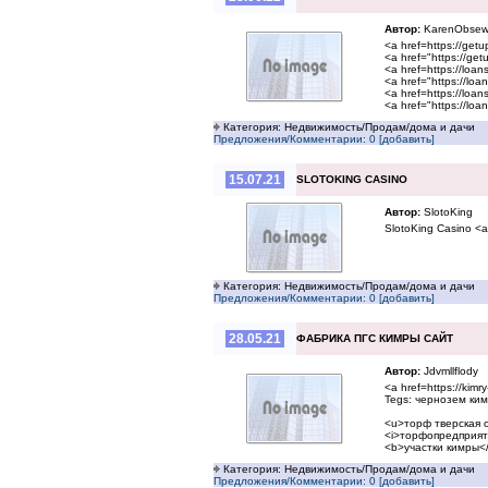
Автор:
KarenObse
<a href=https://getu
<a href="https://ge
<a href=https://loan
<a href="https://lo
<a href=https://loa
<a href="https://lo
Категория: Недвижимость/Продам/дома и дачи
Предложения/Комментарии: 0 [добавить]
15.07.21
SLOTOKING CASINO
Автор:
SlotoKing
SlotoKing Casino <
Категория: Недвижимость/Продам/дома и дачи
Предложения/Комментарии: 0 [добавить]
28.05.21
ФАБРИКА ПГС КИМРЫ САЙТ
Автор:
Jdvmllflody
<a href=https://kim
Tegs: чернозем кимры
<u>торф тверская 
<i>торфопредприят
<b>участки кимры<
Категория: Недвижимость/Продам/дома и дачи
Предложения/Комментарии: 0 [добавить]