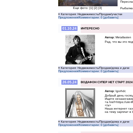
Пересла
Еще фото:
[1]
[2]
[3]
Рыбалка,
Категория: Недвижимость/Продам/участки
Предложения/Комментарии: 0 [добавить]
01.10.24
ИНТЕРЕСНО
Автор:
Metallasten
Рад, что вы это по
Категория: Недвижимость/Продам/дома и дачи
Предложения/Комментарии: 0 [добавить]
26.05.24
ВОДАФОН СУПЕР НЕТ СТАРТ 2024
Автор:
Igorhdc
Добрый день господа
Ищите незаангажир
<a href=https://ukr
</a>
Наша интернет газе
на тему зарплат в 
Категория: Недвижимость/Продам/дома и дачи
Предложения/Комментарии: 0 [добавить]