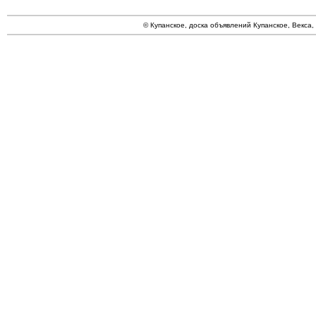
© Купанское, доска объявлений Купанское, Векса,