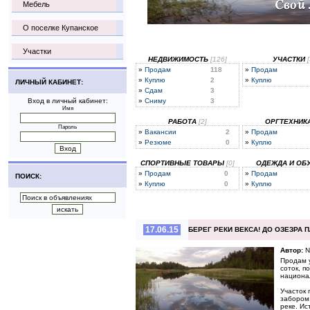
Мебель
О поселке Купанское
Участки
НЕДВИЖИМОСТЬ
[126]
УЧАСТКИ
[
»
Продам
118
»
Продам
»
Куплю
2
»
Куплю
ЛИЧНЫЙ КАБИНЕТ:
»
Сдам
3
Вход в личный кабинет:
»
Сниму
3
Имя
РАБОТА
[2]
ОРГТЕХНИК
Пароль
»
Вакансии
2
»
Продам
»
Резюме
0
»
Куплю
СПОРТИВНЫЕ ТОВАРЫ
[0]
ОДЕЖДА И ОБ
»
Продам
0
»
Продам
ПОИСК:
»
Куплю
0
»
Куплю
17.06.15
БЕРЕГ РЕКИ ВЕКСА! ДО ОЗЕЗРА П
Автор:
N
Продам у
соток, п
национал
Участок 
забором,
реке. Ис