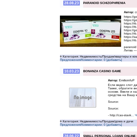
28.08.23
PARANOID SCHIZOPHRENIA
Автор:
c
https://
https://g
https://rb
https://r
https://
https://r
https://sa
https://r
paranoid
Литва — 
Категория: Недвижимость/Продам/квартиры и ко
Предложения/Комментарии: 0 [добавить]
10.03.23
BONANZA CASINO GAME
Автор:
EmilioinfuP
Если видео слот д
Также, обратите в
основе. Ввели и н
средства на Вашу к
Source:
Source:
- http://cas-stavk
...
Категория: Недвижимость/Продам/дома и дачи
Предложения/Комментарии: 0 [добавить]
28.06.22
SMALL PERSONAL LOANS ONLINE 