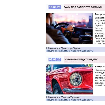
16.09.20
ЗАЙМ ПОД ЗАЛОГ ПТС В КРЫМУ
Автор:
c
Выдаем з
документ
СТС, на 
оценка
бесплатн
любое
время су
должна
быть в в
Работае
по догов
Категория: Транспорт/Куплю
Предложения/Комментарии: 0 [добавить]
09.09.20
ПОЛУЧИТЬ КРЕДИТ ПОД ПТС
Автор:
c
Поможем 
месяц до
свидетел
справка 
автомоби
скрытых 
вашей с
Категория: Участки/Продам
Предложения/Комментарии: 0 [добавить]