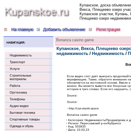
Купанское, доска объявлени
Векса, Плещеево озеро учас
Купанское участки, Купань, 
Плещеево озеро недвижимо
Bonanza casino game
НАВИГАЦИЯ:
Купанское, Векса, Плещеево озеро
недвижимость
/
Недвижимость
/
П
Недвижимость
Транспорт
Bo
Услуги
Строительные
Если видео слот даёт выиграть продолжайте
материалы
верификацию. Также, обратите внимание на
обновляется на постоянной основе. Ввели 
Работа
казино, Вы можете вывести все бонусные ср
истории в трех словах. Если его нарушить, с
Оргтехника
Source:
Телефоны
Source:
Аудио-видео
- http://cas-stavki.space
Бытовая техника
Bonanza casino game
Спортивные товары
Категория: Недвижимость/Продам/дома и д
Регион: Переславский р-он/Кубринск
Одежда и обувь
Код: 553835
Дата: 10.03.23