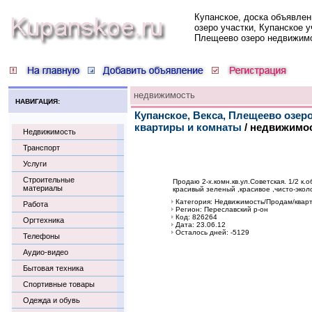
Купанское, доска объявлен
озеро участки, Купанское у
Плещеево озеро недвижим
недвижимость
НАВИГАЦИЯ:
Купанское, Векса, Плещеево озер
квартиры и комнаты
/ недвижимо
Недвижимость
Транспорт
Услуги
Строительные
Продаю 2-х.комн.кв.ул.Советская. 1/2 к
материалы
красивый зеленый ,красивое ,чисто-эко
Категория: Недвижимость/Продам/квар
Работа
Регион: Переславский р-он
Код: 826264
Оргтехника
Дата: 23.06.12
Осталось дней: -5129
Телефоны
Аудио-видео
Бытовая техника
Спортивные товары
Одежда и обувь