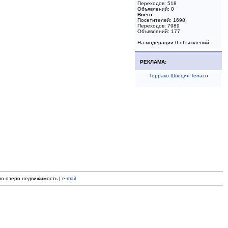
Переходов: 518
Объявлений: 0
Всего
:
Посетителей: 1698
Переходов: 7989
Объявлений: 177
На модерации 0 объявлений
РЕКЛАМА:
Террако Швеция Terraco
ево озеро недвижимость |
e-mail