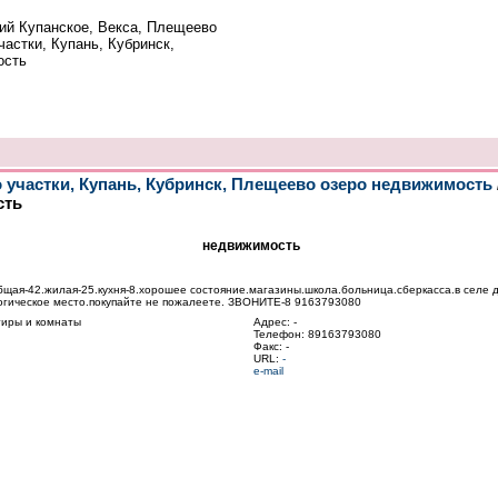
ий Купанское, Векса, Плещеево
частки, Купань, Кубринск,
ость
о участки, Купань, Кубринск, Плещеево озеро недвижимость
сть
недвижимость
.общая-42.жилая-25.кухня-8.хорошее состояние.магазины.школа.больница.сберкасса.в селе 
логическое место.покупайте не пожалеете. ЗВОНИТЕ-8 9163793080
тиры и комнаты
Адрес: -
Телефон: 89163793080
Факс: -
URL:
-
e-mail