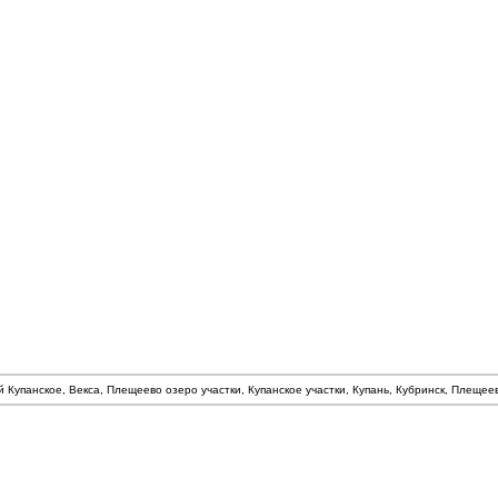
й Купанское, Векса, Плещеево озеро участки, Купанское участки, Купань, Кубринск, Плеще