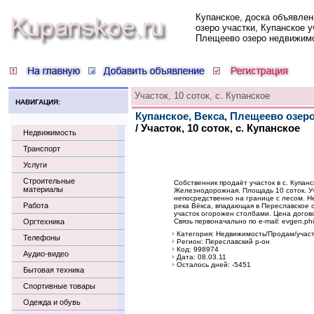
Купанское, доска объявлен
озеро участки, Купанское у
Плещеево озеро недвижим
Участок, 10 соток, с. Купанское
НАВИГАЦИЯ:
Купанское, Векса, Плещеево озер
/ Участок, 10 соток, с. Купанское
Недвижимость
Транспорт
Услуги
Строительные
Собственник продаёт участок в с. Купанск
материалы
Железнодорожная. Площадь 10 соток. У
непосредственно на границе с лесом. Не
Работа
река Вёкса, впадающая в Переславское 
участок огорожен столбами. Цена догов
Оргтехника
Связь первоначально по e-mail: evgen.ph
Категория: Недвижимость/Продам/участ
Телефоны
Регион: Переславский р-он
Код: 998974
Аудио-видео
Дата: 08.03.11
Осталось дней: -5451
Бытовая техника
Спортивные товары
Одежда и обувь