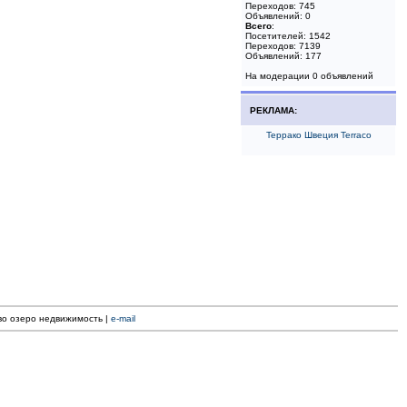
Переходов: 745
Объявлений: 0
Всего
:
Посетителей: 1542
Переходов: 7139
Объявлений: 177
На модерации 0 объявлений
РЕКЛАМА:
Террако Швеция Terraco
ево озеро недвижимость |
e-mail