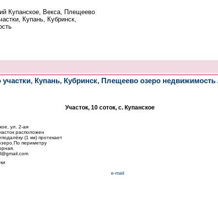
ий Купанское, Векса, Плещеево
частки, Купань, Кубринск,
ость
о участки, Купань, Кубринск, Плещеево озеро недвижимость
Участок, 10 соток, с. Купанское
ое, ул. 2-ая
часток расположен
подалёку (1 км) протекает
озеро.По периметру
орная.
il@gmail.com
ки
e-mail