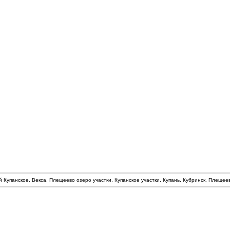
й Купанское, Векса, Плещеево озеро участки, Купанское участки, Купань, Кубринск, Плеще