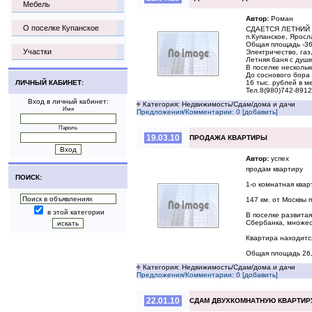
Мебель
Автор:
Роман
О поселке Купанское
СДАЕТСЯ ЛЕТНИЙ
п.Купанское, Яросл
Общая площадь -36
Участки
Электричество, газ
Летняя баня с душ
В поселке нескольк
До соснового бора 
ЛИЧНЫЙ КАБИНЕТ:
16 тыс. рублей в м
Тел.8(980)742-891
Вход в личный кабинет:
Категория: Недвижимость/Сдам/дома и дачи
Имя
Предложения/Комментарии: 0 [добавить]
Пароль
19.03.10
ПРОДАЖА КВАРТИРЫ
Автор:
успех
продам квартиру
ПОИСК:
1-о комнатная квар
147 км. от Москвы 
в этой категории
В поселке развитая
Сбербанка, множес
Квартира находится
Общая площадь 26,5 
Категория: Недвижимость/Сдам/дома и дачи
Предложения/Комментарии: 0 [добавить]
22.01.10
СДАМ ДВУХКОМНАТНУЮ КВАРТИР