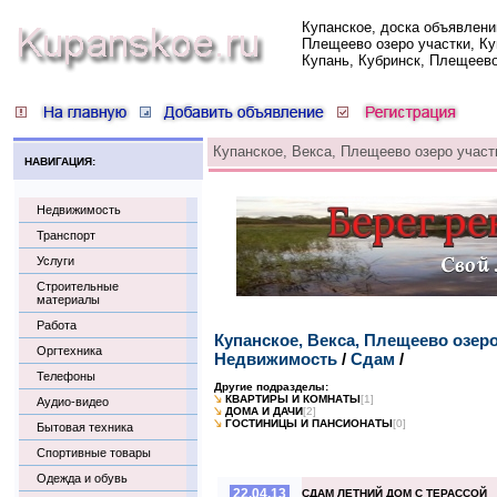
Купанское, доска объявлени
Плещеево озеро участки, Ку
Купань, Кубринск, Плещеев
Купанское, Векса, Плещеево озеро участ
НАВИГАЦИЯ:
Недвижимость
Транспорт
Услуги
Строительные
материалы
Работа
Купанское, Векса, Плещеево озер
Оргтехника
Недвижимость
/
Сдам
/
Телефоны
Другие подразделы:
КВАРТИРЫ И КОМНАТЫ
[1]
Аудио-видео
ДОМА И ДАЧИ
[2]
ГОСТИНИЦЫ И ПАНСИОНАТЫ
[0]
Бытовая техника
Спортивные товары
Одежда и обувь
22.04.13
СДАМ ЛЕТНИЙ ДОМ С ТЕРАССОЙ