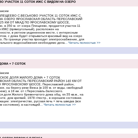
О УЧАСТОК 11 СОТОК ИЖС С ВИДОМ НА ОЗЕРО
аксим
ПЛЕЩЕЕВО С.ВЕСЬКОВО УЧАСТОК 11 СОТОК ИЖС С
НА ОЗЕРО ЯРОСЛАВСКАЯ ОБЛАСТЬ ПЕРЕСЛАВСКИЙ
125 КМ ОТ МКАД ПО ЯРОСЛАВСКОМУ ШОССЕ,
во, в 350 м. от озера Плещеево, продается участок 11
я ИЖС (прямоугольный), расположен на
ности, в уютном уединенном месте, с интересным
ом, с дома будет открываться красивый вид на озеро
. По границе участка проходит электроснабжение, для
уального водоснабжения необходимо дела
... Читать полностью >>
ДОМА + 7 СОТОК
аксим
НСКОЕ ДОЛЯ ЖИЛОГО ДОМА + 7 СОТОК
ВСКАЯ ОБЛАСТЬ ПЕРЕСЛАВСКИЙ РАЙОН 140 КМ ОТ
 ЯРОСЛАВСКОМУ ШОССЕ, Переславский район,
кое, на берегу реки Векса (в 100 м. от воды, свободный
реке), в 18 км. от г.Переславль-Залесского.
я доля Жилого бревенчатого дома общ. пл.55 кв.м., на
те, дом крепкий, 1978 г/постр., в хорошем состоянии.
ации: электричество, русская печь + печь шведка (все
м состоянии), в настоящий
... Читать полностью >>