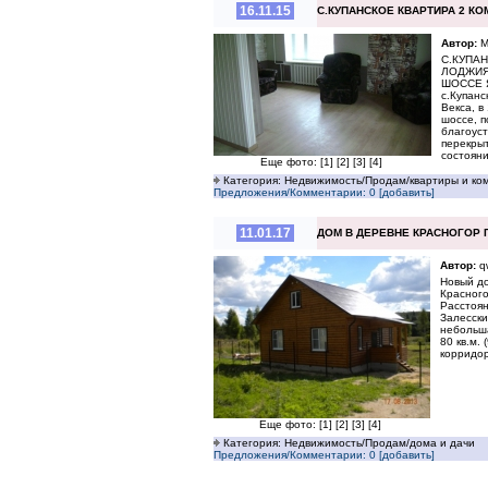
16.11.15
С.КУПАНСКОЕ КВАРТИРА 2 КОМ
Автор:
М
С.КУПАН
ЛОДЖИЯ
ШОССЕ 
с.Купанс
Векса, в
шоссе, п
благоуст
перекрыт
состояни
Еще фото:
[1]
[2]
[3]
[4]
Категория: Недвижимость/Продам/квартиры и ко
Предложения/Комментарии: 0 [добавить]
11.01.17
ДОМ В ДЕРЕВНЕ КРАСНОГОР 
Автор:
q
Новый до
Красного
Расстоян
Залесски
небольша
80 кв.м. 
корридо
Еще фото:
[1]
[2]
[3]
[4]
Категория: Недвижимость/Продам/дома и дачи
Предложения/Комментарии: 0 [добавить]