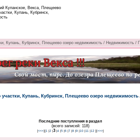
ий Купанское, Векса, Плещеево
частки, Купань, Кубринск,
ость
ки, Купань, Кубринск, Плещеево озеро недвижимость / Недвижимость / 
о участки, Купань, Кубринск, Плещеево озеро недвижимость
Последние поступления в раздел
(всего записей: 118)
3
[
<<<
][
1
|
2
|
|
4
|
5
|
6
|
7
|
8
|
9
|
10
|
11
|
12
][
>>>
]