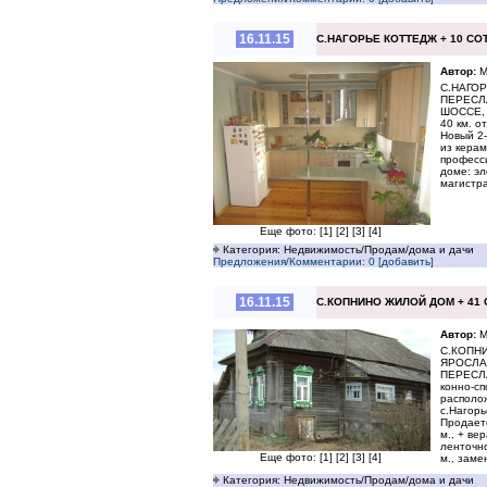
16.11.15
С.НАГОРЬЕ КОТТЕДЖ + 10 СО
Автор:
М
С.НАГО
ПЕРЕСЛ
ШОССЕ, П
40 км. о
Новый 2-
из керам
професс
доме: эл
магистр
Еще фото:
[1]
[2]
[3]
[4]
Категория: Недвижимость/Продам/дома и дачи
Предложения/Комментарии: 0 [добавить]
16.11.15
С.КОПНИНО ЖИЛОЙ ДОМ + 41 
Автор:
М
С.КОПНИ
ЯРОСЛА
ПЕРЕСЛА
конно-сп
располож
с.Нагорь
Продает
м., + ве
ленточно
Еще фото:
[1]
[2]
[3]
[4]
м., заме
Категория: Недвижимость/Продам/дома и дачи