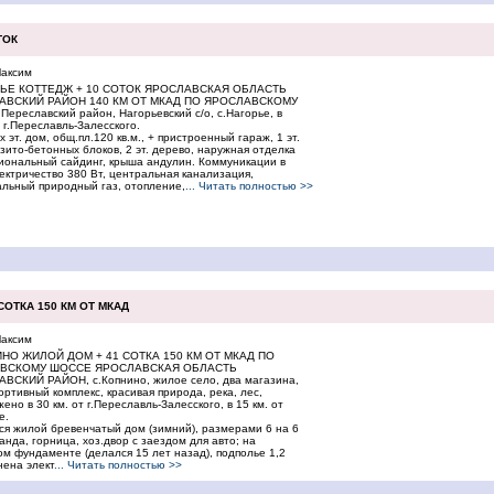
ТОК
аксим
РЬЕ КОТТЕДЖ + 10 СОТОК ЯРОСЛАВСКАЯ ОБЛАСТЬ
АВСКИЙ РАЙОН 140 КМ ОТ МКАД ПО ЯРОСЛАВСКОМУ
ереславский район, Нагорьевский с/о, с.Нагорье, в
т г.Переславль-Залесского.
х эт. дом, общ.пл.120 кв.м., + пристроенный гараж, 1 эт.
зито-бетонных блоков, 2 эт. дерево, наружная отделка
иональный сайдинг, крыша андулин. Коммуникации в
ектричество 380 Вт, центральная канализация,
альный природный газ, отопление,
... Читать полностью >>
СОТКА 150 КМ ОТ МКАД
аксим
НО ЖИЛОЙ ДОМ + 41 СОТКА 150 КМ ОТ МКАД ПО
ВСКОМУ ШОССЕ ЯРОСЛАВСКАЯ ОБЛАСТЬ
ВСКИЙ РАЙОН, с.Копнино, жилое село, два магазина,
ортивный комплекс, красивая природа, река, лес,
ено в 30 км. от г.Переславль-Залесского, в 15 км. от
е.
ся жилой бревенчатый дом (зимний), размерами 6 на 6
ранда, горница, хоз.двор с заездом для авто; на
м фундаменте (делался 15 лет назад), подполье 1,2
нена элект
... Читать полностью >>