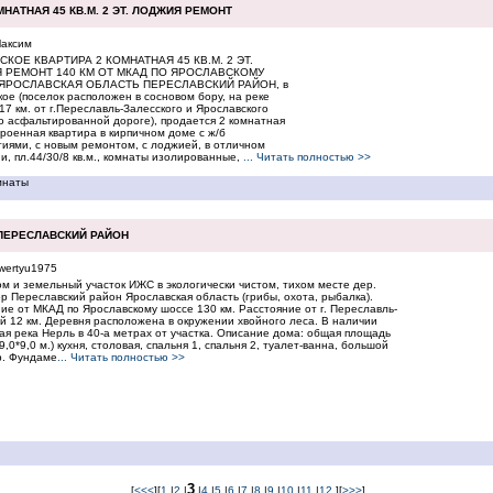
НАТНАЯ 45 КВ.М. 2 ЭТ. ЛОДЖИЯ РЕМОНТ
аксим
СКОЕ КВАРТИРА 2 КОМНАТНАЯ 45 КВ.М. 2 ЭТ.
 РЕМОНТ 140 КМ ОТ МКАД ПО ЯРОСЛАВСКОМУ
ЯРОСЛАВСКАЯ ОБЛАСТЬ ПЕРЕСЛАВСКИЙ РАЙОН, в
кое (поселок расположен в сосновом бору, на реке
 17 км. от г.Переславль-Залесского и Ярославского
о асфальтированной дороге), продается 2 комнатная
роенная квартира в кирпичном доме с ж/б
иями, с новым ремонтом, с лоджией, в отличном
и, пл.44/30/8 кв.м., комнаты изолированные,
... Читать полностью >>
мнаты
ПЕРЕСЛАВСКИЙ РАЙОН
wertyu1975
м и земельный участок ИЖС в экологически чистом, тихом месте дер.
р Переславский район Ярославская область (грибы, охота, рыбалка).
ие от МКАД по Ярославскому шоссе 130 км. Расстояние от г. Переславль-
й 12 км. Деревня расположена в окружении хвойного леса. В наличии
я река Нерль в 40-а метрах от участка. Описание дома: общая площадь
(9,0*9,0 м.) кухня, столовая, спальня 1, спальня 2, туалет-ванна, большой
р. Фундаме
... Читать полностью >>
3
[
<<<
][
1
|
2
|
|
4
|
5
|
6
|
7
|
8
|
9
|
10
|
11
|
12
][
>>>
]