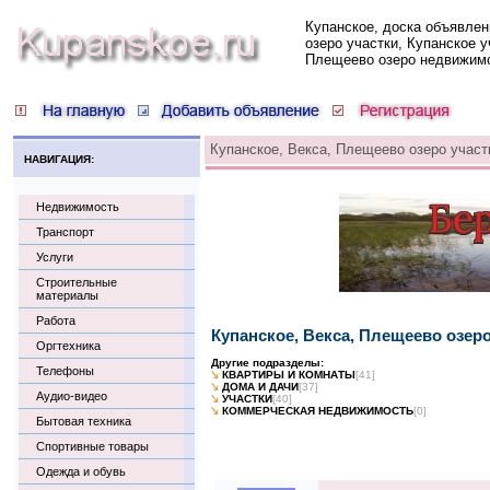
Купанское, доска объявлен
озеро участки, Купанское у
Плещеево озеро недвижим
Купанское, Векса, Плещеево озеро участ
НАВИГАЦИЯ:
Недвижимость
Транспорт
Услуги
Строительные
материалы
Работа
Купанское, Векса, Плещеево озер
Оргтехника
Другие подразделы:
Телефоны
КВАРТИРЫ И КОМНАТЫ
[41]
ДОМА И ДАЧИ
[37]
Аудио-видео
УЧАСТКИ
[40]
КОММЕРЧЕСКАЯ НЕДВИЖИМОСТЬ
[0]
Бытовая техника
Спортивные товары
Одежда и обувь