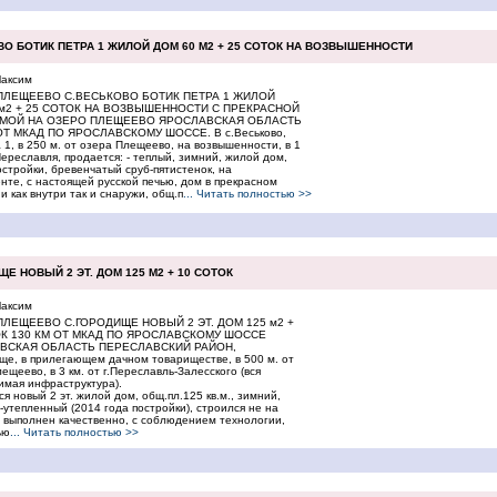
О БОТИК ПЕТРА 1 ЖИЛОЙ ДОМ 60 М2 + 25 СОТОК НА ВОЗВЫШЕННОСТИ
аксим
ПЛЕЩЕЕВО С.ВЕСЬКОВО БОТИК ПЕТРА 1 ЖИЛОЙ
 м2 + 25 СОТОК НА ВОЗВЫШЕННОСТИ С ПРЕКРАСНОЙ
МОЙ НА ОЗЕРО ПЛЕЩЕЕВО ЯРОСЛАВСКАЯ ОБЛАСТЬ
ОТ МКАД ПО ЯРОСЛАВСКОМУ ШОССЕ. В с.Веськово,
 1, в 250 м. от озера Плещеево, на возвышенности, в 1
.Переславля, продается: - теплый, зимний, жилой дом,
остройки, бревенчатый сруб-пятистенок, на
те, с настоящей русской печью, дом в прекрасном
и как внутри так и снаружи, общ.п
... Читать полностью >>
 НОВЫЙ 2 ЭТ. ДОМ 125 М2 + 10 СОТОК
аксим
ПЛЕЩЕЕВО С.ГОРОДИЩЕ НОВЫЙ 2 ЭТ. ДОМ 125 м2 +
ОК 130 КМ ОТ МКАД ПО ЯРОСЛАВСКОМУ ШОССЕ
ВСКАЯ ОБЛАСТЬ ПЕРЕСЛАВСКИЙ РАЙОН,
ще, в прилегающем дачном товариществе, в 500 м. от
ещеево, в 3 км. от г.Переславль-Залесского (вся
имая инфраструктура).
я новый 2 эт. жилой дом, общ.пл.125 кв.м., зимний,
-утепленный (2014 года постройки), строился не на
 выполнен качественно, с соблюдением технологии,
ью
... Читать полностью >>