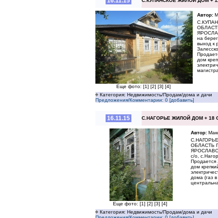
16.11.15
С.КУПАНСКОЕ ЖИЛОЙ ДОМ + 1
Автор:
М
С.КУПА
ОБЛАСТ
ЯРОСЛАВ
на берег
выход к 
Залесско
Продаетс
дом креп
электрич
магистр
Еще фото:
[1]
[2]
[3]
[4]
Категория: Недвижимость/Продам/дома и дачи
Предложения/Комментарии: 0 [добавить]
16.11.15
С.НАГОРЬЕ ЖИЛОЙ ДОМ + 18 
Автор:
Мак
С.НАГОРЬ
ОБЛАСТЬ 
ЯРОСЛАВСК
с/о, с.Наго
Продается 
дом крепки
электричес
дома (газ в
центральна
Еще фото:
[1]
[2]
[3]
[4]
Категория: Недвижимость/Продам/дома и дачи
Предложения/Комментарии: 0 [добавить]