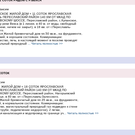
1 СОТОК РЯДОМ С Р.ВЕКСА
аксим
НСКОЕ ЖИЛОЙ ДОМ + 11 СОТОК ЯРОСЛАВСКАЯ
Ь ПЕРЕСЛАВСКИЙ РАЙОН 140 КМ ОТ МКАД ПО
СКОМУ ШОССЕ, Переславский район, с.Купанское,
у реки Векса (в 1 линии, в 40 м. от воды, свободный
реке, ничем не закрыт), в 18 км. от г.Переславль-
го.
я Жилой бревенчатый дом пл.50 кв.м., на фундаменте,
кий, в хорошем состоянии. Коммуникации:
ество, печь, в настоящий момент в поселке проводят
альный природный
... Читать полностью >>
СОТОК
сим
Е ЖИЛОЙ ДОМ + 18 СОТОК ЯРОСЛАВСКАЯ
ПЕРЕСЛАВСКИЙ РАЙОН 140 КМ ОТ МКАД ПО
ОМУ ШОССЕ, Переславский район, Нагорьевский
рье, в 40 км. от г.Переславль-Залесского.
Жилой бревенчатый дом пл.35 кв.м., на фундаменте,
й, в нормальном состоянии. Коммуникации:
тво, магистральный природный газ подведен к стене
 трубе, подключение недорогое), 2 печки,
я канализация и водопровод по границе уч
... Читать полностью >>