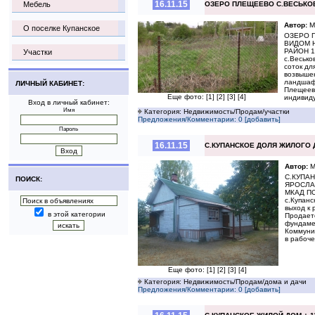
16.11.15
Мебель
ОЗЕРО ПЛЕЩЕЕВО С.ВЕСЬКОВ
Автор:
М
О поселке Купанское
ОЗЕРО 
ВИДОМ 
РАЙОН 
Участки
с.Весько
соток дл
возвышен
ландшафт
ЛИЧНЫЙ КАБИНЕТ:
Плещеево
Еще фото:
[1]
[2]
[3]
[4]
индивид
Вход в личный кабинет:
Имя
Категория: Недвижимость/Продам/участки
Предложения/Комментарии: 0 [добавить]
Пароль
16.11.15
С.КУПАНСКОЕ ДОЛЯ ЖИЛОГО 
Автор:
М
С.КУПА
ПОИСК:
ЯРОСЛА
МКАД ПО
с.Купанс
выход к 
в этой категории
Продаетс
фундамен
Коммуник
в рабоче
Еще фото:
[1]
[2]
[3]
[4]
Категория: Недвижимость/Продам/дома и дачи
Предложения/Комментарии: 0 [добавить]