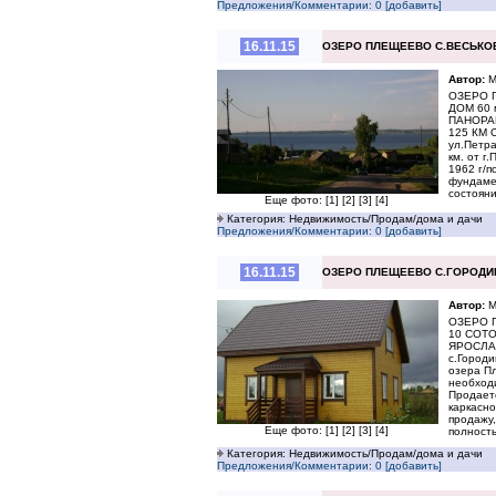
Предложения/Комментарии: 0 [добавить]
16.11.15
ОЗЕРО ПЛЕЩЕЕВО С.ВЕСЬКОВ
Автор:
М
ОЗЕРО 
ДОМ 60
ПАНОРА
125 КМ 
ул.Петра
км. от г
1962 г/п
фундамен
состояни
Еще фото:
[1]
[2]
[3]
[4]
Категория: Недвижимость/Продам/дома и дачи
Предложения/Комментарии: 0 [добавить]
16.11.15
ОЗЕРО ПЛЕЩЕЕВО С.ГОРОДИЩЕ
Автор:
М
ОЗЕРО 
10 СОТ
ЯРОСЛА
с.Городи
озера Пл
необход
Продаетс
каркасно
продажу,
Еще фото:
[1]
[2]
[3]
[4]
полност
Категория: Недвижимость/Продам/дома и дачи
Предложения/Комментарии: 0 [добавить]