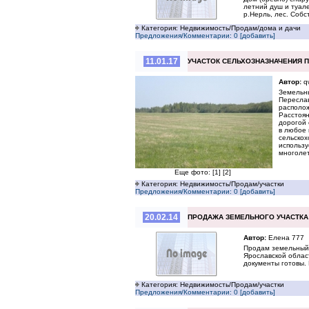
летний душ и туале
р.Нерль, лес. Собст
Категория: Недвижимость/Продам/дома и дачи
Предложения/Комментарии: 0 [добавить]
11.01.17
УЧАСТОК СЕЛЬХОЗНАЗНАЧЕНИЯ 
Автор:
q
Земельны
Переслав
располож
Расстоян
дорогой 
в любое 
сельскох
использ
многоле
Еще фото:
[1]
[2]
Категория: Недвижимость/Продам/участки
Предложения/Комментарии: 0 [добавить]
20.02.14
ПРОДАЖА ЗЕМЕЛЬНОГО УЧАСТКА 
Автор:
Елена 777
Продам земельный 
Ярославской облас
документы готовы.
Категория: Недвижимость/Продам/участки
Предложения/Комментарии: 0 [добавить]