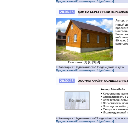
Предложения/Комментарии: 0 [добавить]
28.06.15
ДОМ НА БЕРЕГУ РЕКИ ПЕРЕСЛАВ
Автор:
e
Новый до
Красного
Расстоян
Залесски
небольша
80 кв.м. 
корридо
Еще фото:
[1]
[2]
[3]
[4]
Категория: Недвижимость/Продам/дома и дачи
Предложения/Комментарии: 0 [добавить]
20.02.15
ООО"МЕГАЛАЙН" ОСУЩЕСТВЛЯЕТ
Автор:
МегаЛайн
• Качественно вып
• Оперативность в 
• Ответственность
• Логистически пр
• Помощь по выбор
• Скидки постоянн
• Индивидуальный 
Категория: Недвижимость/Продам/квартиры и ко
Предложения/Комментарии: 0 [добавить]