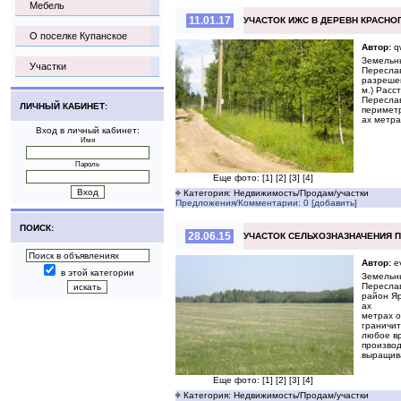
Мебель
11.01.17
УЧАСТОК ИЖС В ДЕРЕВН КРАСНО
О поселке Купанское
Автор:
q
Земельны
Участки
Переслав
разрешен
м.) Расс
Переслав
ЛИЧНЫЙ КАБИНЕТ:
периметр
ах метра
Вход в личный кабинет:
Имя
Пароль
Еще фото:
[1]
[2]
[3]
[4]
Категория: Недвижимость/Продам/участки
Предложения/Комментарии: 0 [добавить]
ПОИСК:
28.06.15
УЧАСТОК СЕЛЬХОЗНАЗНАЧЕНИЯ 
Автор:
e
в этой категории
Земельны
Пересла
район Яр
ах
метрах о
граничит
любое вр
производ
выращив
Еще фото:
[1]
[2]
[3]
[4]
Категория: Недвижимость/Продам/участки