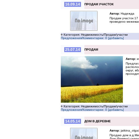
16.09.14
ПРОДАМ УЧАСТОК
Автор:
Надежда
Продам участок 17 
проведено межеван
Категория: Недвижимость/Продам/участки
Предложения/Комментарии: 0 [добавить]
25.07.14
ПРОДАМ
Автор:
и
Предлага
располож
округ, в
проходит
Категория: Недвижимость/Продам/участки
Предложения/Комментарии: 0 [добавить]
14.05.14
ДОМ В ДЕРЕВНЕ
Автор:
jatkina_olga
Продаю дом в д.Ми
Дом (бревно) снару