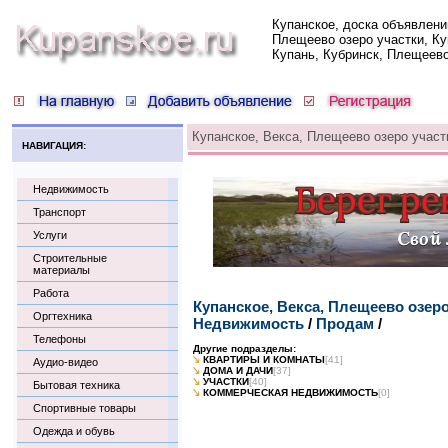
Купанское, доска объявлени
Плещеево озеро участки, Ку
Купань, Кубринск, Плещеев
Купанское, Векса, Плещеево озеро участ
НАВИГАЦИЯ:
Недвижимость
Транспорт
Услуги
Строительные
материалы
Работа
Купанское, Векса, Плещеево озер
Оргтехника
Недвижимость
/
Продам
/
Телефоны
Другие подразделы:
КВАРТИРЫ И КОМНАТЫ
[41]
Аудио-видео
ДОМА И ДАЧИ
[37]
УЧАСТКИ
[40]
Бытовая техника
КОММЕРЧЕСКАЯ НЕДВИЖИМОСТЬ
[0]
Спортивные товары
Одежда и обувь