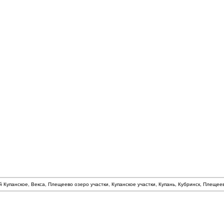
й Купанское, Векса, Плещеево озеро участки, Купанское участки, Купань, Кубринск, Плеще