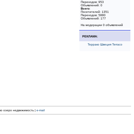
Переходов: 953
Объявлений: 0
Всего
:
Посетителей: 1351
Переходов: 5880
Объявлений: 177
На модерации 0 объявлений
РЕКЛАМА:
Террако Швеция Terraco
ево озеро недвижимость |
e-mail