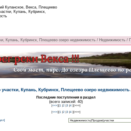
ий Купанское, Векса, Плещеево
частки, Купань, Кубринск,
ость
ки, Купань, Кубринск, Плещеево озеро недвижимость / Недвижимость / П
о участки, Купань, Кубринск, Плещеево озеро недвижимость
Последние поступления в раздел
(всего записей: 40)
[
<<<
][
1
|
2
|
3
|
4
][>>>]
[
<<<
][
1
|
2
|
3
|
4
][>>>]
дел]