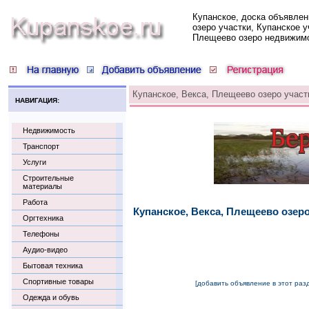
Купанское, доска объявлен
озеро участки, Купанское у
Плещеево озеро недвижим
Купанское, Векса, Плещеево озеро участ
НАВИГАЦИЯ:
Недвижимость
Транспорт
Услуги
Строительные
материалы
Работа
Купанское, Векса, Плещеево озер
Оргтехника
Телефоны
Аудио-видео
Бытовая техника
Спортивные товары
[добавить объявление в этот раз
Одежда и обувь