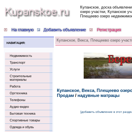
Купанское, доска объявлени
озеро участки, Купанское уч
Плещеево озеро недвижимо
Купанское, Векса, Плещеево озеро участ
НАВИГАЦИЯ:
Недвижимость
Транспорт
Услуги
Строительные
материалы
Работа
Купанское, Векса, Плещеево озер
Оргтехника
Продам
/
надувные матрацы
Телефоны
Аудио-видео
[добавить объявление в этот разде
Бытовая техника
Спортивные товары
Одежда и обувь