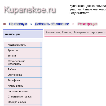
Купанское, доска объяв
участки, Купанское учас
недвижимость
Купанское, Векса, Плещеево озеро участ
НАВИГАЦИЯ:
Недвижимость
Транспорт
Услуги
Строительные
материалы
Работа
Оргтехника
Телефоны
Аудио-видео
Бытовая техника
Спортивные товары
Одежда и обувь